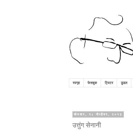
स्वगृह
फेसबुक
ट्विटर
डुडल
सोमवार, १८ नोव्हेंबर, २०१३
उत्तुंग सेनानी