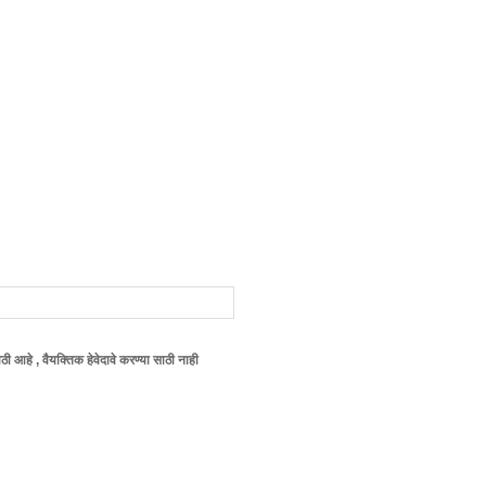
तिक हेवेदावे करण्या साठी नाही , याची कृपया वाचकाने नोंद घ्यावी ! आपला , (नम्र) विशुभाऊ