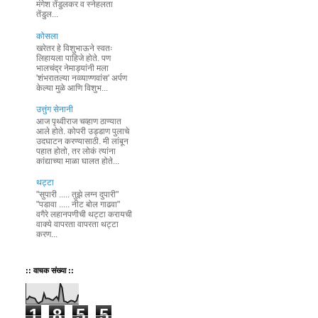
मंगेश तेंडुलकर व स्नेहलता
तेंडुल...
कोसला
खरेतर हे विशुभाऊने स्वतः
लिहायला पाहिजे होते. पण
भालचंद्र नेमाड्यांनी मला
'शंभरातल्या नव्व्याण्णवांस' अर्पण
केल्या मुळे आणि विशुभ...
उत्तुंग सेनानी
आज पृथ्वीराज चव्हाण ठाण्यात
आले होते. कोपरी उड्डाण पुलाचे
उदघाटन करण्यासाठी. मी लांबून
पहात होतो, तर लोकं त्यांना
कांद्याच्या माळा घालत होते...
थट्टा
"सुपारी ..... तुझे लग्न दुपारी"
"पडावा ..... नीट बोल गाढवा"
वगैरे लहानपणीची थट्टा करायची
वाक्ये वापरता वापरता थट्टा
करण...
:: वाचक संख्या ::
1
8
5
5