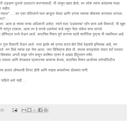
ी उड्डाण पुलाचे उदघाटन करण्यासाठी. मी लांबून पहात होतो, तर लोकं त्यांना कांद्याच्या माळा
ा नाहीत.
 त्याला"…. तर एका पोलिसाने मला बाजूला घेतलं आणि उगाच नसत्या चौकश्या करायला लागला.
काय?'…
ेला. आता हा त्याचा वरचा अधिकारी असेल, त्याने मला 'उडवायचा' प्लॅन काय असे विचारले. मी खुश
 सांगून टाकला. आता तर हे सगळे एकमेकां कडे पाहून नेत्र संकेत करू लागले.
 हॉस्पिटल मध्ये घेऊन आले. कदाचित मिशन पूर्ण करण्या साठी शारीरिक दृष्ट्या मी व्यवस्थित आहे
का गुप्त ठिकाणी घेऊन आले. मला इतके वर्ष उगाच वाटत होतं तिथे वेड्यांचे इस्पितळ आहे, पण
निघाले. मग तिथे त्यांचा एक नेता आला, जरा विचित्रच होता तो. साध्या कपड्यांवर पांढरा शर्ट घातला
ा विषयांवर अगदी माझा प्लॅन पासुन काश्मिर प्रश्न ते अखंड हिंदुस्तान पर्यंत.
ा लावला आणि वेगळ्याच प्रकारच्या चाचण्या केल्या, कदाचित मिशन आधीच्या फॉर्म्यालिटीज
ंच्या हातात औषधाची लिस्ट होती आणि माझ्या बायकोच्या डोळ्यात पाणी.
 पाहिजे असे नाही …
२०१३