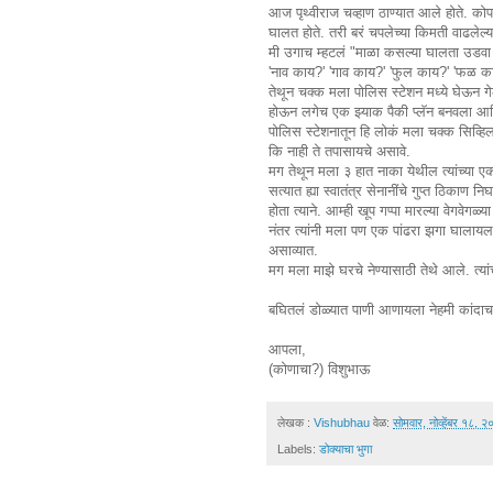
आज पृथ्वीराज चव्हाण ठाण्यात आले होते. कोपर
घालत होते. तरी बरं चपलेच्या किमती वाढलेल्य
मी उगाच म्हटलं "माळा कसल्या घालता उडवा
'नाव काय?' 'गाव काय?' 'फुल काय?' 'फळ 
तेथून चक्क मला पोलिस स्टेशन मध्ये घेऊन ग
होऊन लगेच एक झ्याक पैकी प्लॅन बनवला आणि
पोलिस स्टेशनातून हि लोकं मला चक्क सिव्हिल
कि नाही ते तपासायचे असावे.
मग तेथून मला ३ हात नाका येथील त्यांच्या ए
सत्यात ह्या स्वातंत्र सेनानींचे गुप्त ठिकाण 
होता त्याने. आम्ही खूप गप्पा मारल्या वेगवेगळ्य
नंतर त्यांनी मला पण एक पांढरा झगा घालायल
असाव्यात.
मग मला माझे घरचे नेण्यासाठी तेथे आले. त्या
बघितलं डोळ्यात पाणी आणायला नेहमी कांदाच
आपला,
(कोणाचा?) विशुभाऊ
लेखक :
Vishubhau
वेळ:
सोमवार, नोव्हेंबर १८, 
Labels:
डोक्याचा भुगा