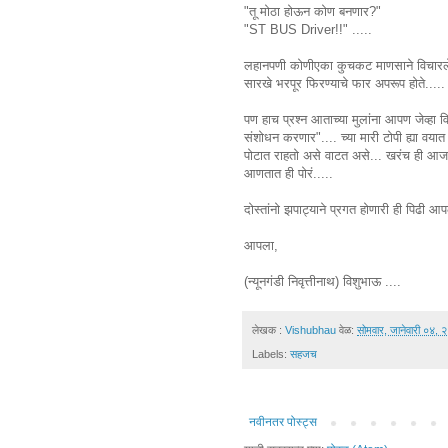
"तू मोठा होऊन कोण बनणार?"
"ST BUS Driver!!" .....
लहानपणी कोणीएका कुचकट माणसाने विचारलेल्या
सारखे भरपूर फिरण्याचे फार अपरूप होते.....
पण हाच प्रश्न आताच्या मुलांना आपण जेव्हा वि
संशोधन करणार".... च्या मारी टोपी ह्या वयात
पोटात राहतो असे वाटत असे... खरंच ही आज
आणतात ही पोरं.....
दोस्तांनो झपाट्याने प्रगत होणारी ही पिढी आ
आपला,
(न्यूनगंडी निवृत्तीनाथ) विशुभाऊ ....
लेखक :
Vishubhau
वेळ:
सोमवार, जानेवारी ०४, 
Labels:
सहजच
नवीनतर पोस्ट्स