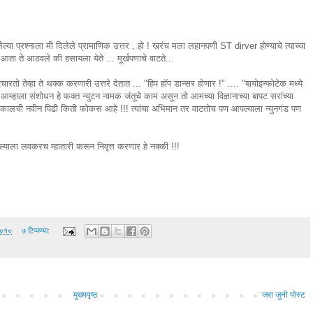
 प्रश्नाला मी दिलेले प्रामाणिक उत्तर , हो ! खरंच मला लहानपणी ST dirver होण्याचे त्याच्या
 आता ते आठवले की हसायला येते ... मूर्खपणाचे वाटते...
चारतो तेव्हा ते थक्क करणारी उत्तरे देतात ... "हिप हॉप डान्सर होणार !" .... "बायोइन्फोटेक मध्ये
 आम्हाला संशोधन हे फक्त न्युटन नामक जंतूचे काम असून तो आमच्या विज्ञानाच्या बापट सरांच्या
कालची नवीन पिढी किती फोकस आहे !!! त्यांचा अभिमान तर वाटतोच पण आपल्याला न्युनगंड पण
पल्याला लवकरच म्हातारी करून निवृत्त करणार हे नक्की !!!
२०१०
७ टिप्पण्या:
मुख्यपृष्ठ
जरा जुनी पोस्ट