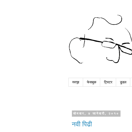
स्वगृह
फेसबुक
ट्विटर
डुडल
सोमवार, ४ जानेवारी, २०१०
नवी पिढी