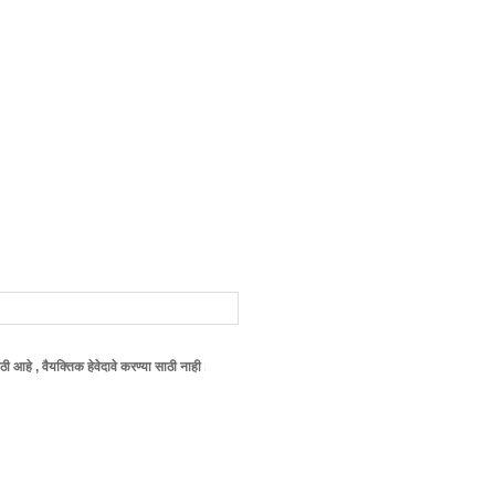
िक हेवेदावे करण्या साठी नाही , याची कृपया वाचकाने नोंद घ्यावी ! आपला , (नम्र) विशुभाऊ