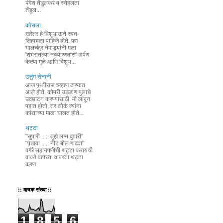
मंगेश तेंडुलकर व स्नेहलता
तेंडुल...
कोसला
खरेतर हे विशुभाऊने स्वतः
लिहायला पाहिजे होते. पण
भालचंद्र नेमाड्यांनी मला
'शंभरातल्या नव्व्याण्णवांस' अर्पण
केल्या मुळे आणि विशुभ...
उत्तुंग सेनानी
आज पृथ्वीराज चव्हाण ठाण्यात
आले होते. कोपरी उड्डाण पुलाचे
उदघाटन करण्यासाठी. मी लांबून
पहात होतो, तर लोकं त्यांना
कांद्याच्या माळा घालत होते...
थट्टा
"सुपारी ..... तुझे लग्न दुपारी"
"पडावा ..... नीट बोल गाढवा"
वगैरे लहानपणीची थट्टा करायची
वाक्ये वापरता वापरता थट्टा
करण...
:: वाचक संख्या ::
1
8
5
6