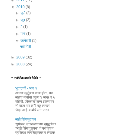
►
2011
(12)
▼
2010
(8)
►
जुलै
(3)
►
जून
(2)
►
मे
(1)
►
मार्च
(1)
▼
जानेवारी
(1)
नवी पिढी
►
2009
(32)
►
2008
(24)
:: सर्वाधीक वाचले गेलेले ::
भुताटकी - भाग १
आमचा मुलूंड्ला वाडा होता, पण
माझ्या बाबांना एकूण ४ भाऊ व ५
बहिणी. एकेकाची लग्न झाल्यावर
तो वाडा पण कमी पडू लागला.
जेव्हा आई-बाबांचे लग्न ठरल...
माझे सिंगापुरायन
सुर्याच्या उत्तरायणाच्या सुमुहूर्तावर
"माझे सिंगापुरायन" चे प्रकाशन
प्रसिदध व्यंगचित्रकार व लेखक