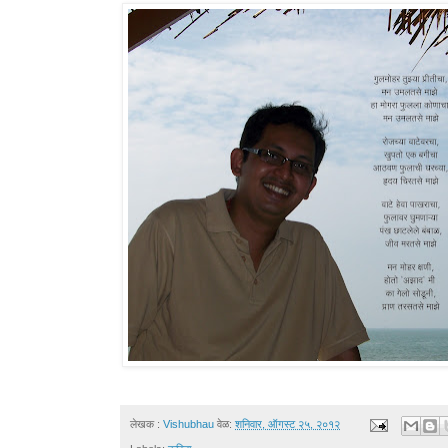
लेखक :
Vishubhau
वेळ:
शनिवार, ऑगस्ट २५, २०१२