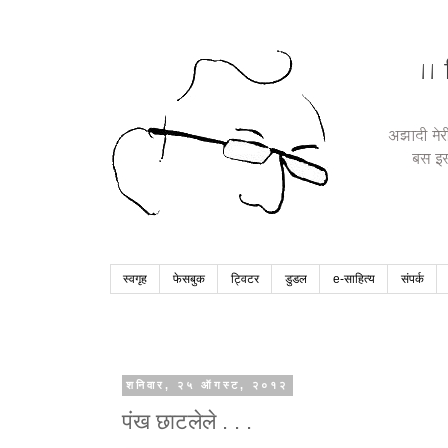
स्वगृह
फेसबुक
ट्विटर
डुडल
e-साहित्य
संपर्क
शनिवार, २५ ऑगस्ट, २०१२
पंख छाटलेले . . .