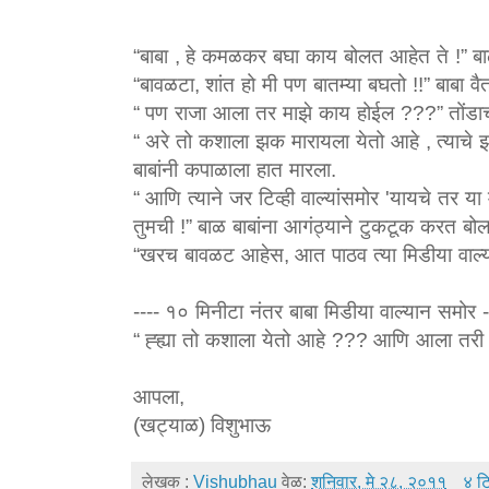
“
बाबा
,
हे कमळकर बघा काय बोलत आहेत ते
!”
ब
“
बावळटा
,
शांत हो मी पण बातम्या बघतो
!!”
बाबा व
“
पण राजा आला तर माझे काय होईल
???”
तोंडा
“
अरे तो कशाला झक मारायला येतो आहे
,
त्याचे
बाबांनी कपाळाला हात मारला
.
“
आणि त्याने जर टिव्ही वाल्यांसमोर
'
यायचे तर या 
तुमची
!”
बाळ बाबांना आगंठ्याने टुकटूक करत बो
“
खरच बावळट आहेस
,
आत पाठव त्या मिडीया वाल्य
----
१० मिनीटा नंतर बाबा मिडीया वाल्यान समोर
-
“
ह्ह्या तो कशाला येतो आहे
???
आणि आला तरी म
आपला
,
(
खट्याळ
)
विशुभाऊ
लेखक :
Vishubhau
वेळ:
शनिवार, मे २८, २०११
४ टि