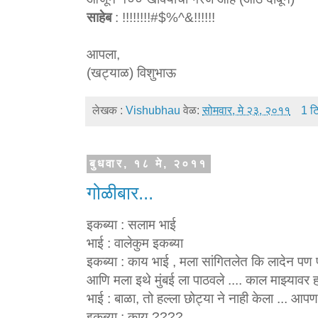
साहेब
: !!!!!!!!#$%^&!!!!!!
आपला,
(खट्याळ) विशुभाऊ
लेखक :
Vishubhau
वेळ:
सोमवार, मे २३, २०११
1 टि
बुधवार, १८ मे, २०११
गोळीबार...
इकब्या : सलाम भाई
भाई : वालेकुम इकब्या
इकब्या : काय भाई , मला सांगितलेत कि लादेन पण 
आणि मला इथे मुंबई ला पाठवले .... काल माझ्यावर हल
भाई : बाळा, तो हल्ला छोट्या ने नाही केला ... आ
इकब्या : काय ????