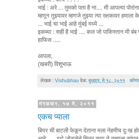
भाई : अरे ... तुमको पता है ना.... मी आपल्या पोरा
म्हणून तुझ्यावर म्हणजे तुझ्या त्या रक्षकावर हमाला
... भाई चा भाई आहे मुंबई मध्ये ...
इकब्या : सही है भाई .... कल जो पाकिस्तान मी बं
हाफिस .....
आपला,
(खबरी) विशुभाऊ
लेखक :
Vishubhau
वेळ:
बुधवार, मे १८, २०११
कोणत्
मंगळवार, १७ मे, २०११
एकच प्याला
बियर ची बाटली फेकून देताना मला नेहमीच दुःख ह
आहे . ... इथे जोडलेले चित्र काय ते तुम्हाला सांगू