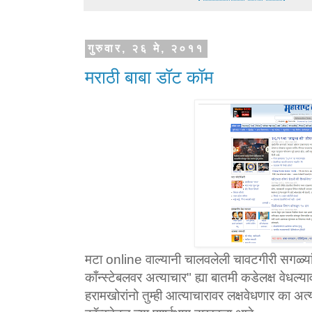
गुरुवार, २६ मे, २०११
मराठी बाबा डॉट कॉम
मटा online वाल्यानी चालवलेली चावटगीरी सगळ
काँन्स्टेबलवर अत्याचार" ह्या बातमी कडेलक्ष वेध
हरामखोरांनो तुम्ही आत्याचारावर लक्षवेधणार का 