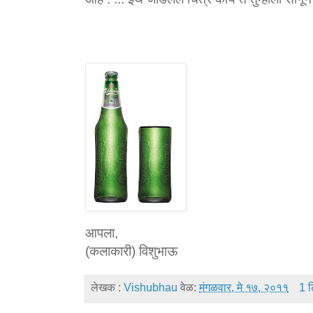
आपला,
(कलाकारी) विशुभाऊ
लेखक :
Vishubhau
वेळ:
मंगळवार, मे १७, २०११
1 ट