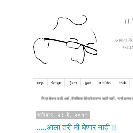
स्वगृह
फेसबुक
ट्विटर
डुडल
e-साहित्य
संपर्क
्त हसवण्या साठी आणि प्रबोधना साठी आहे , वैयक्तिक हेवेदावे करण्या साठी नाही , याची कृपया वाचकाने नों
शनिवार, २८ मे, २०११
.....आला तरी मी घेणार नाही !!