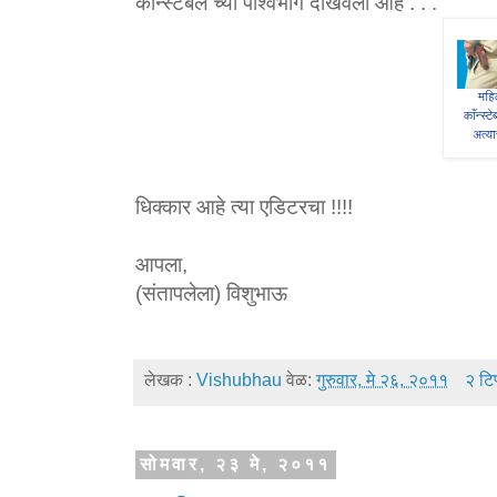
कॉन्स्टेबल च्या पार्श्वभाग दाखवला आहे . . .
धिक्कार आहे त्या एडिटरचा !!!!
आपला,
(संतापलेला) विशुभाऊ
लेखक :
Vishubhau
वेळ:
गुरुवार, मे २६, २०११
२ टिप
सोमवार, २३ मे, २०११