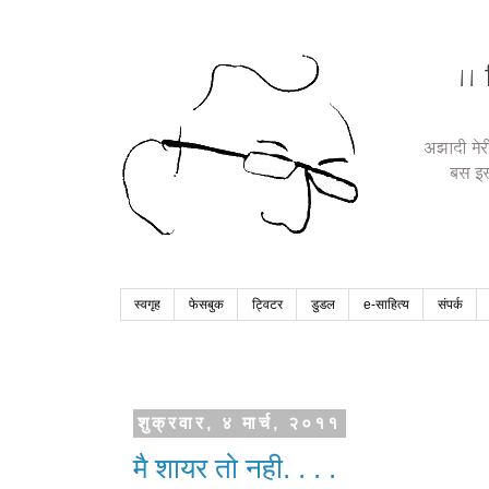
स्वगृह
फेसबुक
ट्विटर
डुडल
e-साहित्य
संपर्क
शुक्रवार, ४ मार्च, २०११
मै शायर तो नही. . . .