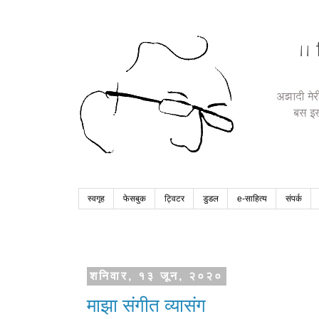
स्वगृह
फेसबुक
ट्विटर
डुडल
e-साहित्य
संपर्क
शनिवार, १३ जून, २०२०
माझा संगीत व्यासंग