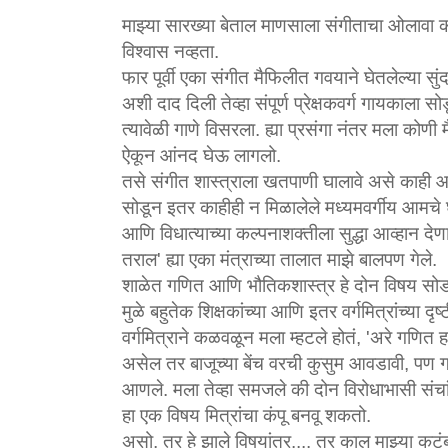
माझ्या सारख्या बेताल माणसाला संगीताचा ओलावा कळ
विश्वास नव्हता.
फार पूर्वी एका संगीत मैफिलीत गवयाने घेतलेल्या स
अशी दाद दिली तेव्हा संपूर्ण प्रेक्षकवर्ग गायकाला
त्यावेळी गाणे विसरला. ह्या प्रसंगा नंतर मला कोणी म
ऐकून आंनद घेऊ लागलो.
तसे संगीत शास्त्राला खतपाणी घालावे असे काही आमच
सोडून इतर काहीही न मिळालेले मध्यमवर्गीय आमचे
आणि विधात्याच्या कल्पनाशक्तीला सुद्धा आव्हान 
तराल' ह्या एका मंत्राच्या तालात माझे बालपण गेले.
शाळेत गणित आणि भौतिकशास्त्र हे दोन विषय सोड
मुळे बहुतेक शिक्षकांच्या आणि इतर वर्गमित्रांच्या दृ
वर्गमित्राने कळवळून मला म्हटले होतं, 'अरे गण
असेल तर बाजूच्या बेंच वरची कुसुम आवडावी, पण
आणले. मला तेव्हा समजले की दोन विरोधाभासी सं
हा एक विषय मित्रांचा कंपू बनवू शकतो.
असो, तर हे झाले विषयांतर.... तर काल माझ्या कुटु