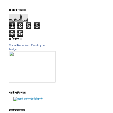
:: वाचक संख्या ::
1
8
5
5
9
5
:: फेसबुक ::
Vishal Ranadive
|
Create your
badge
मराठी ब्लॉग जगत
मराठी ब्लॉग विश्व