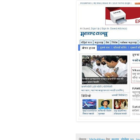
लेखक :
Vishubhau
वेळ:
बुधवार, नोव्हेंबर ११, २