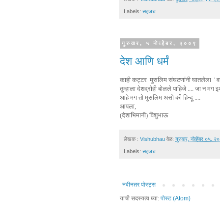
Labels:
सहजच
गुरुवार, ५ नोव्हेंबर, २००९
देश आणि धर्मं
काही कट्टर मुसलिम संघटणांनी घातलेला ' वन्
तुम्हाला देशद्रोही बोलले पाहिजे .... जा न मग 
आहे मग तो मुसलिम असो की हिन्दू ....
आपला,
(देशाभिमानी) विशुभाऊ
लेखक :
Vishubhau
वेळ:
गुरुवार, नोव्हेंबर ०५, २
Labels:
सहजच
नवीनतर पोस्ट्स
याची सदस्यत्व घ्या:
पोस्ट (Atom)