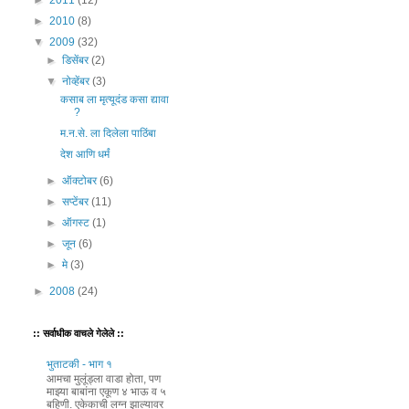
►
2011
(12)
►
2010
(8)
▼
2009
(32)
►
डिसेंबर
(2)
▼
नोव्हेंबर
(3)
कसाब ला मृत्यूदंड कसा द्यावा
?
म.न.से. ला दिलेला पाठिंबा
देश आणि धर्मं
►
ऑक्टोबर
(6)
►
सप्टेंबर
(11)
►
ऑगस्ट
(1)
►
जून
(6)
►
मे
(3)
►
2008
(24)
:: सर्वाधीक वाचले गेलेले ::
भुताटकी - भाग १
आमचा मुलूंड्ला वाडा होता, पण
माझ्या बाबांना एकूण ४ भाऊ व ५
बहिणी. एकेकाची लग्न झाल्यावर