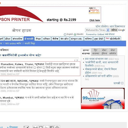
००९
५ टिप्पण्या: